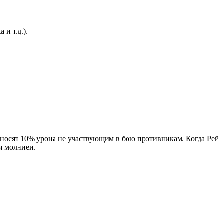
 и т.д.).
аносят 10% урона не участвующим в бою противникам. Когда Рей
я молнией.