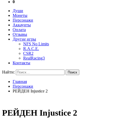
0
Души
Монеты
Персонажи
Аккаунты
Оплата
Отзывы
Другие игры
NFS No Limits
R.A.C.E.
CSR2
RealRacing3
Контакты
Найти:
Главная
Персонажи
РЕЙДЕН Injustice 2
РЕЙДЕН Injustice 2