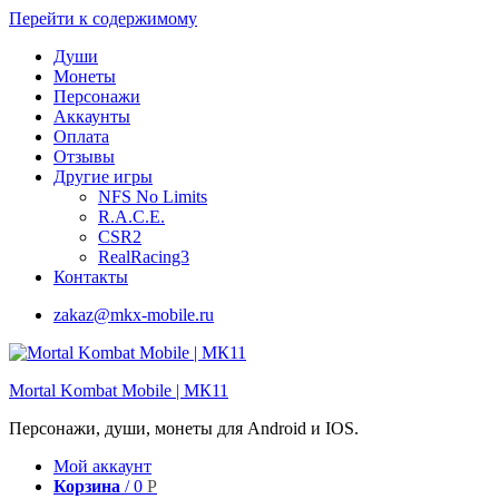
Перейти к содержимому
Души
Монеты
Персонажи
Аккаунты
Оплата
Отзывы
Другие игры
NFS No Limits
R.A.C.E.
CSR2
RealRacing3
Контакты
zakaz@mkx-mobile.ru
Mortal Kombat Mobile | МК11
Персонажи, души, монеты для Android и IOS.
Мой аккаунт
Корзина
/
0
Р