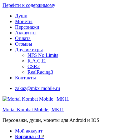
Перейти к содержимому
Души
Монеты
Персонажи
Аккаунты
Оплата
Отзывы
Другие игры
NFS No Limits
R.A.C.E.
CSR2
RealRacing3
Контакты
zakaz@mkx-mobile.ru
Mortal Kombat Mobile | МК11
Персонажи, души, монеты для Android и IOS.
Мой аккаунт
Корзина
/
0
Р