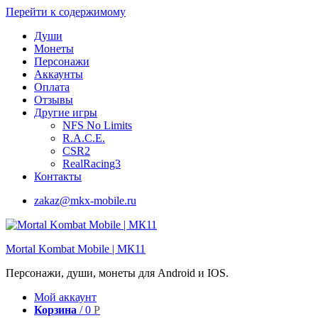
Перейти к содержимому
Души
Монеты
Персонажи
Аккаунты
Оплата
Отзывы
Другие игры
NFS No Limits
R.A.C.E.
CSR2
RealRacing3
Контакты
zakaz@mkx-mobile.ru
Mortal Kombat Mobile | МК11
Персонажи, души, монеты для Android и IOS.
Мой аккаунт
Корзина
/
0
Р