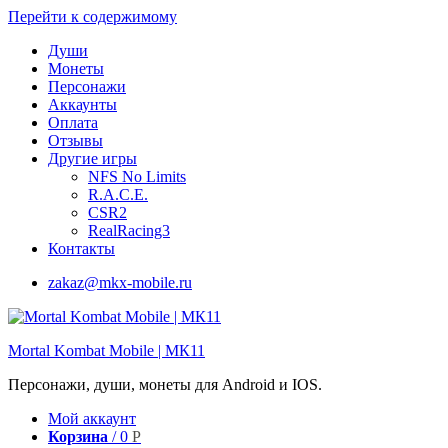
Перейти к содержимому
Души
Монеты
Персонажи
Аккаунты
Оплата
Отзывы
Другие игры
NFS No Limits
R.A.C.E.
CSR2
RealRacing3
Контакты
zakaz@mkx-mobile.ru
Mortal Kombat Mobile | МК11
Персонажи, души, монеты для Android и IOS.
Мой аккаунт
Корзина
/
0
Р