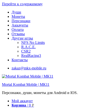
Перейти к содержимому
Души
Монеты
Персонажи
Аккаунты
Оплата
Отзывы
Другие игры
NFS No Limits
R.A.C.E.
CSR2
RealRacing3
Контакты
zakaz@mkx-mobile.ru
Mortal Kombat Mobile | МК11
Персонажи, души, монеты для Android и IOS.
Мой аккаунт
Корзина
/
0
Р